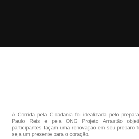
A Corrida pela Cidadania foi idealizada pelo prepar
Paulo Reis e pela ONG Projeto Arrastão objet
participantes façam uma renovação em seu preparo f
seja um presente para o coração.