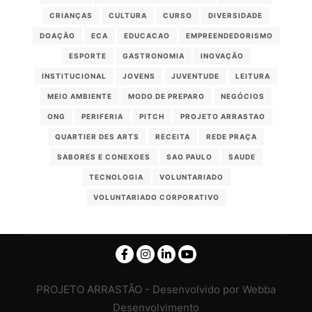
CRIANÇAS
CULTURA
CURSO
DIVERSIDADE
DOAÇÃO
ECA
EDUCACAO
EMPREENDEDORISMO
ESPORTE
GASTRONOMIA
INOVAÇÃO
INSTITUCIONAL
JOVENS
JUVENTUDE
LEITURA
MEIO AMBIENTE
MODO DE PREPARO
NEGÓCIOS
ONG
PERIFERIA
PITCH
PROJETO ARRASTAO
QUARTIER DES ARTS
RECEITA
REDE PRAÇA
SABORES E CONEXOES
SAO PAULO
SAUDE
TECNOLOGIA
VOLUNTARIADO
VOLUNTARIADO CORPORATIVO
PROJETO ARRASTÃO - Desenvolvido por Webba
Desenvolvimento