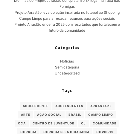
Meninas do Projeto Arrastão conquistam o 3º lugar na Taça das
Formigas
Projeto Arrastão leva coleção inspirada no futebol ao Shopping
Campo Limpo para arrecadar recursos para ações sociais
Projeto Arrastão encerra 2025 com resultados que fortalecem o
futuro da comunidade
Categorias
Notícias
Sem categoria
Uncategorized
Tags
ADOLESCENTE
ADOLESCENTES
ARRASTART
ARTE
AÇÃO SOCIAL
BRASIL
CAMPO LIMPO
CCA
CENTRO DE JUVENTUDE
CJ
COMUNIDADE
CORRIDA
CORRIDA PELA CIDADANIA
COVID-19