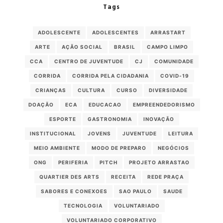
Tags
ADOLESCENTE
ADOLESCENTES
ARRASTART
ARTE
AÇÃO SOCIAL
BRASIL
CAMPO LIMPO
CCA
CENTRO DE JUVENTUDE
CJ
COMUNIDADE
CORRIDA
CORRIDA PELA CIDADANIA
COVID-19
CRIANÇAS
CULTURA
CURSO
DIVERSIDADE
DOAÇÃO
ECA
EDUCACAO
EMPREENDEDORISMO
ESPORTE
GASTRONOMIA
INOVAÇÃO
INSTITUCIONAL
JOVENS
JUVENTUDE
LEITURA
MEIO AMBIENTE
MODO DE PREPARO
NEGÓCIOS
ONG
PERIFERIA
PITCH
PROJETO ARRASTAO
QUARTIER DES ARTS
RECEITA
REDE PRAÇA
SABORES E CONEXOES
SAO PAULO
SAUDE
TECNOLOGIA
VOLUNTARIADO
VOLUNTARIADO CORPORATIVO