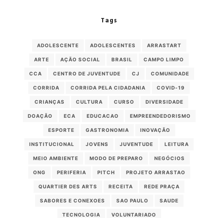
Tags
ADOLESCENTE
ADOLESCENTES
ARRASTART
ARTE
AÇÃO SOCIAL
BRASIL
CAMPO LIMPO
CCA
CENTRO DE JUVENTUDE
CJ
COMUNIDADE
CORRIDA
CORRIDA PELA CIDADANIA
COVID-19
CRIANÇAS
CULTURA
CURSO
DIVERSIDADE
DOAÇÃO
ECA
EDUCACAO
EMPREENDEDORISMO
ESPORTE
GASTRONOMIA
INOVAÇÃO
INSTITUCIONAL
JOVENS
JUVENTUDE
LEITURA
MEIO AMBIENTE
MODO DE PREPARO
NEGÓCIOS
ONG
PERIFERIA
PITCH
PROJETO ARRASTAO
QUARTIER DES ARTS
RECEITA
REDE PRAÇA
SABORES E CONEXOES
SAO PAULO
SAUDE
TECNOLOGIA
VOLUNTARIADO